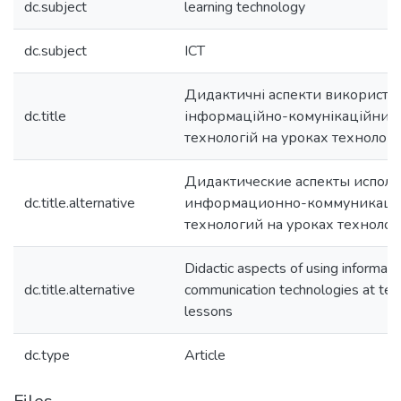
dc.subject
learning technology
dc.subject
ICT
Дидактичні аспекти використа
dc.title
інформаційно-комунікаційних
технологій на уроках технологі
Дидактические аспекты испол
dc.title.alternative
информационно-коммуникац
технологий на уроках техноло
Didactic aspects of using informati
dc.title.alternative
communication technologies at te
lessons
dc.type
Article