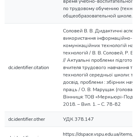
время учебно-воспитательного
по трудовому обучению (технол
общеобразовательной школе.
Соловей В. В. Дидактичні аспек
використання інформаційно-
комунікаційних технологій на 
технологій / В. В. Соловей, Р. В.
// Актуальні проблеми підготов
dc.identifier.citation
вчителя трудового навчання та
технологій середньої школи: тео
досвід, проблеми : збірник нау
праць / О. В. Марущак (голова) та 
Вінниця: ТОВ «Меркьюрі-Поділл
2018. – Вип. 1. – С. 78-82
dc.identifier.other
УДК 378.147
https://dspace.vspu.edu.ua/items