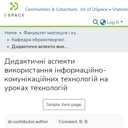
Communities & Collections
All of DSpace
Statisti
Log In
Home
Факультет мистецтв і художньо-освітніх технологій
Кафедра образотворчого, декоративного мистецтва, технологій і безпеки життєдіяльності
Дидактичні аспекти використання інформаційно-комунікаційних технологій на уроках технологій
Дидактичні аспекти
використання інформаційно-
комунікаційних технологій на
уроках технологій
Simple item page
dc.contributor.author
Соловей, В. В.