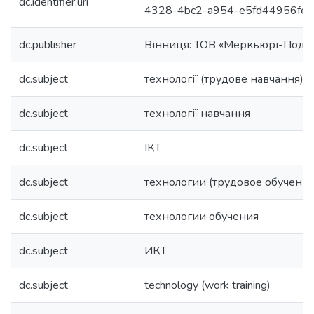
dc.identifier.uri
4328-4bc2-a954-e5fd44956fef
dc.publisher
Вінниця: ТОВ «Меркьюрі-Поділ
dc.subject
технології (трудове навчання)
dc.subject
технології навчання
dc.subject
ІКТ
dc.subject
технологии (трудовое обучение
dc.subject
технологии обучения
dc.subject
ИКТ
dc.subject
technology (work training)