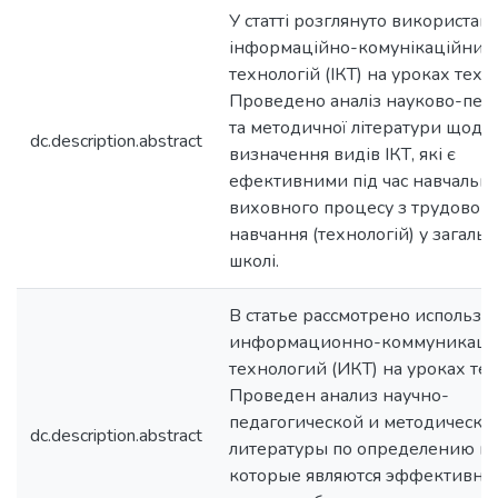
У статті розглянуто використан
інформаційно-комунікаційних
технологій (ІКТ) на уроках техн
Проведено аналіз науково-педа
та методичної літератури щодо
dc.description.abstract
визначення видів ІКТ, які є
ефективними під час навчальн
виховного процесу з трудового
навчання (технологій) у загальн
школі.
В статье рассмотрено использо
информационно-коммуникац
технологий (ИКТ) на уроках те
Проведен анализ научно-
педагогической и методическо
dc.description.abstract
литературы по определению ви
которые являются эффективны