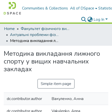
Communities & Collections
All of DSpace
Statisti
Log In
Home
Факультет фізичного виховання і спорту
Актуальні проблеми фізичного виховання та методики спортивного тренування : науково-методичний журнал
Методика викладання лижного спорту у вищих навчальних закладах
Методика викладання лижного
спорту у вищих навчальних
закладах
Simple item page
dc.contributor.author
Вакуленко, Анна
dc.contributor.author
Vakulenko, Anna