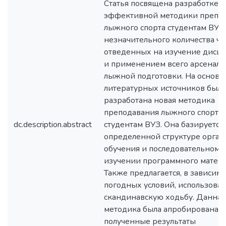
Статья посвящена разработке 
эффективной методики препо
лыжного спорта студентам ВУЗ 
незначительного количества ча
отведенных на изучение дисц
и применением всего арсенала
лыжной подготовки. На основе
литературных источников была
разработана новая методика
преподавания лыжного спорта
dc.description.abstract
студентам ВУЗ. Она базируется
определенной структуре орга
обучения и последовательном
изучении программного матери
Также предлагается, в зависимо
погодных условий, использоват
скандинавскую ходьбу. Данная
методика была апробирована, а
полученные результаты