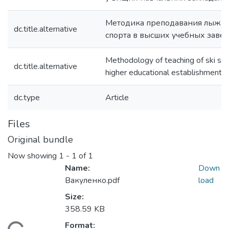
Методика преподавания лыжн
dc.title.alternative
спорта в высших учебных заве
Methodology of teaching of ski spor
dc.title.alternative
higher educational establishments
dc.type
Article
Files
Original bundle
Now showing
1 - 1 of 1
Name:
Down
Вакуленко.pdf
load
Size:
358.59 KB
Format: