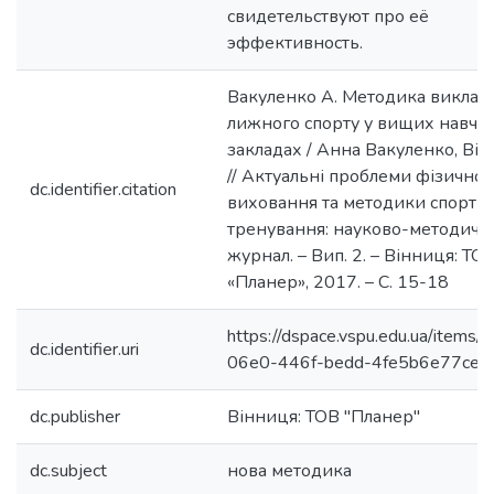
свидетельствуют про её
эффективность.
Вакуленко А. Методика виклад
лижного спорту у вищих навча
закладах / Анна Вакуленко, Віт
// Актуальні проблеми фізичног
dc.identifier.citation
виховання та методики спорти
тренування: науково-методичн
журнал. – Вип. 2. – Вінниця: ТО
«Планер», 2017. – С. 15-18
https://dspace.vspu.edu.ua/items/
dc.identifier.uri
06e0-446f-bedd-4fe5b6e77ced
dc.publisher
Вінниця: ТОВ "Планер"
dc.subject
нова методика