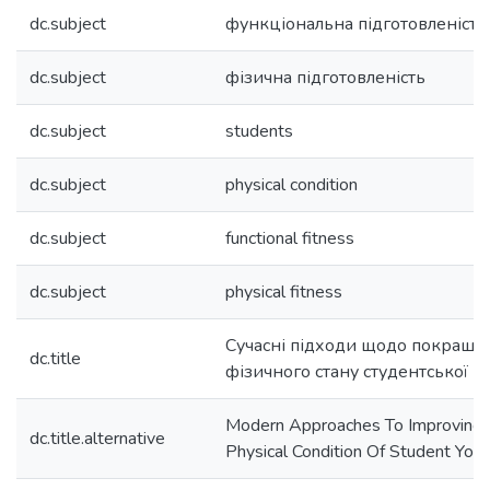
dc.subject
функціональна підготовленість
dc.subject
фізична підготовленість
dc.subject
students
dc.subject
physical condition
dc.subject
functional fitness
dc.subject
physical fitness
Сучасні підходи щодо покраще
dc.title
фізичного стану студентської м
Modern Approaches To Improving 
dc.title.alternative
Physical Condition Of Student Yout