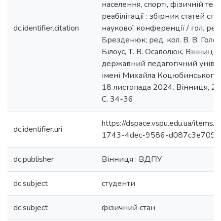
населення, спорті, фізичній тера
реабілітації : збірник статей ст
dc.identifier.citation
наукової конференції / гол. ред.
Брезденюк; ред. кол. В. В. Головк
Білоус, Т. В. Осаволюк, Вінниць
державний педагогічний уніве
імені Михайла Коцюбинського,
18 листопада 2024. Вінниця, 20
С. 34-36
https://dspace.vspu.edu.ua/items
dc.identifier.uri
1743-4dec-9586-d087c3e7093
dc.publisher
Вінниця : ВДПУ
dc.subject
студенти
dc.subject
фізичний стан