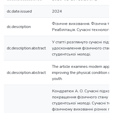
dc.date.issued
2024
Фізичне виховання. Фізична тер
dc.description
Реабілітація. Сучасні технології
У статті розглянуто сучасні під
dc.description.abstract
удосконалення фізичного стану
студентської молоді.
The article examines modern appr
dc.description.abstract
improving the physical condition of
youth.
Кондратюк А. О. Сучасні підхо
покращення фізичного стану
студентської молоді. Сучасні тех
фізичному вихованні різних гр