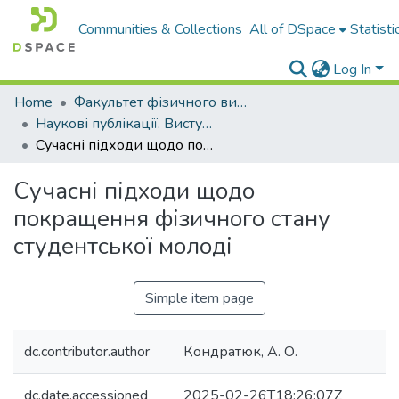
Communities & Collections
All of DSpace
Statisti
Log In
Home
Факультет фізичного виховання і спорту
Наукові публікації. Виступи
Сучасні підходи щодо покращення фізичного стану студентської молоді
Сучасні підходи щодо
покращення фізичного стану
студентської молоді
Simple item page
dc.contributor.author
Кондратюк, А. О.
dc.date.accessioned
2025-02-26T18:26:07Z