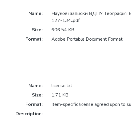
Name:
Наукові записки ВДПУ. Географія. В
127-134..pdf
Size:
606.54 KB
Format:
Adobe Portable Document Format
Name:
license.txt
Size:
1.71 KB
Format:
Item-specific license agreed upon to s
Description: