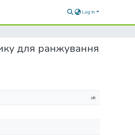
Log In
зику для ранжування
uk