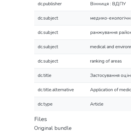
dc.publisher
Вінниця : ВДПУ
dc.subject
медико-екологічн
dc.subject
ранжування райо
dc.subject
medical and environ
dc.subject
ranking of areas
dc.title
Застосування оцін
dc.title.alternative
Application of medic
dc.type
Article
Files
Original bundle