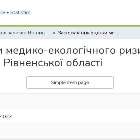
ace
Statistics
Наукові записки Вінницького державного педагогічного університету імені Михайла Коцюбинського. Серія: Географія
Застосування оцінки медико-екологічного ризику для ранжування районів на прикладі Рівненської області
и медико-екологічного ри
 Рівненської області
Simple item page
7:02Z