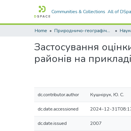
Communities & Collections
All of DSp
Home
Природничо-географічний факультет
Застосування оцінк
районів на прикладі
dc.contributor.author
Кушнірук, Ю. С.
dc.date.accessioned
2024-12-31T08:1
dc.date.issued
2007