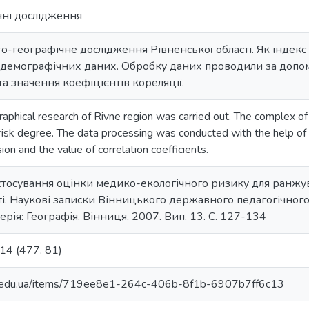
чні дослідження
-географічне дослідження Рівненської області. Як індекс
демографічних даних. Обробку даних проводили за допомо
та значення коефіцієнтів кореляції.
raphical research of Rivne region was carried out. The complex o
risk degree. The data processing was conducted with the help of 
ion and the value of correlation coefficients.
стосування оцінки медико-екологічного ризику для ранжу
ті. Наукові записки Вінницького державного педагогічного
рія: Географія. Вінниця, 2007. Вип. 13. С. 127-134
4 (477. 81)
pu.edu.ua/items/719ee8e1-264c-406b-8f1b-6907b7ff6c13