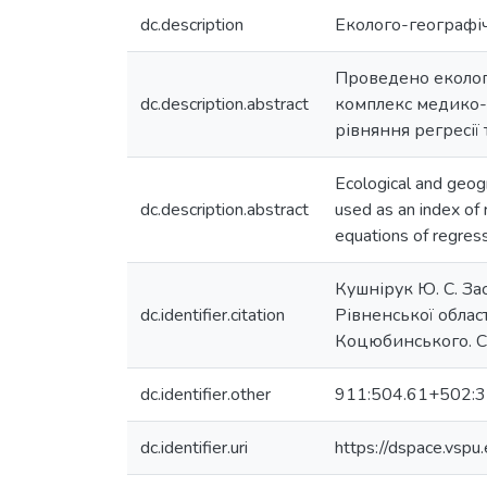
dc.description
Еколого-географі
Проведено еколого
dc.description.abstract
комплекс медико-
рівняння регресії 
Ecological and geog
dc.description.abstract
used as an index of 
equations of regress
Кушнірук Ю. С. За
dc.identifier.citation
Рівненської облас
Коцюбинського. Се
dc.identifier.other
911:504.61+502:31
dc.identifier.uri
https://dspace.vs