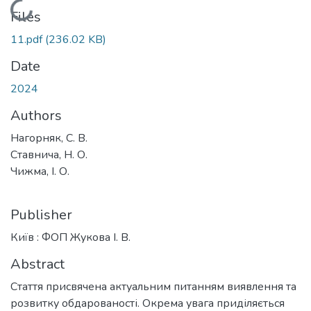
Loading...
Files
11.pdf
(236.02 KB)
Date
2024
Authors
Нагорняк, С. В.
Ставнича, Н. О.
Чижма, І. О.
Publisher
Київ : ФОП Жукова І. В.
Abstract
Стаття присвячена актуальним питанням виявлення та
розвитку обдарованості. Окрема увага приділяється