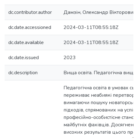
dc.contributor.author
Дамзін, Олександр Вікторович
dc.date.accessioned
2024-03-11T08:55:18Z
dc.date.available
2024-03-11T08:55:18Z
dc.date.issued
2023
dc.description
Вища освіта. Педагогічна вища о
Педагогічна освіта в умовах сь
переживає неабиякі перетворе
вимагаючи пошуку новаторськ
підходів, спрямованих на успіш
професійно-особистісне стано
майбутніх фахівців. Досягненн
високих результатів цього про