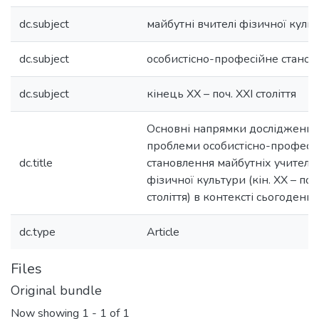
dc.subject
майбутні вчителі фізичної куль
dc.subject
особистісно-професійне стано
dc.subject
кінець XX – поч. XXI століття
Основні напрямки дослідження
проблеми особистісно-професі
dc.title
становлення майбутніх учителів
фізичної культури (кін. XX – поч.
століття) в контексті сьогодення
dc.type
Article
Files
Original bundle
Now showing
1 - 1 of 1