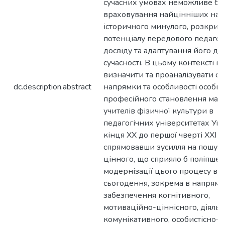
сучасних умовах неможливе бе
враховування найцінніших на
історичного минулого, розкрит
потенціалу передового педагог
досвіду та адаптування його до
сучасності. В цьому контексті 
визначити та проаналізувати ос
dc.description.abstract
напрямки та особливості особис
професійного становлення май
учителів фізичної культури в
педагогічних університетах Укр
кінця XX до першої чверті XXI ст
спрямовавши зусилля на пошук 
цінного, що сприяло б поліпше
модернізації цього процесу в 
сьогодення, зокрема в напряма
забезпечення когнітивного,
мотиваційно-ціннісного, діяльн
комунікативного, особистісно-