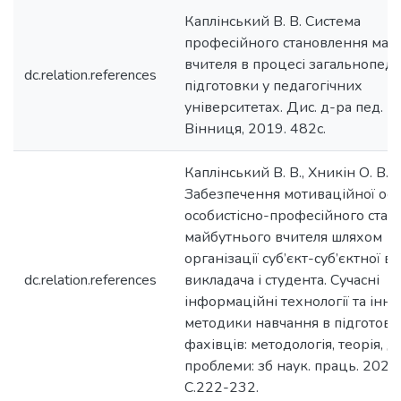
Каплінський В. В. Система
професійного становлення май
вчителя в процесі загальнопеда
dc.relation.references
підготовки у педагогічних
університетах. Дис. д-ра пед. на
Вінниця, 2019. 482с.
Каплінський В. В., Хникін О. В.
Забезпечення мотиваційної ос
особистісно-професійного стан
майбутнього вчителя шляхом
організації суб’єкт-суб’єктної в
dc.relation.references
викладача і студента. Сучасні
інформаційні технології та інно
методики навчання в підготовц
фахівців: методологія, теорія, до
проблеми: зб наук. праць. 2021.
С.222-232.