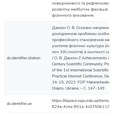
поведінкового та рефлексивно
розвитку майбутніх фахівців з
фізичного виховання.
Дамзін О. В. Основні напрямки
дослідження проблеми особист
професійного становлення май
учителів фізичної культури (кін.
поч. XXI століття) в контексті с
dc.identifier.citation
/ О. В. Дамзін // Achievements of
Century Scientific Community: Pro
of the 1st International Scientific a
Practical Internet Conference, Se
14-15, 2023. FOP Marenichenko V
Dnipro, Ukraine, – С. 147-149
https://dspace.vspu.edu.ua/items/
dc.identifier.uri
824a-4c4a-851a-4c035061178