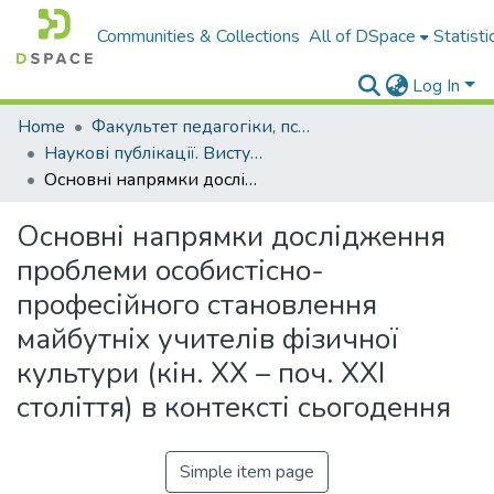
Communities & Collections
All of DSpace
Statisti
Log In
Home
Факультет педагогіки, психології і професійної освіти
Наукові публікації. Виступи
Основні напрямки дослідження проблеми особистісно-професійного становлення майбутніх учителів фізичної культури (кін. XX – поч. XXI століття) в контексті сьогодення
Основні напрямки дослідження
проблеми особистісно-
професійного становлення
майбутніх учителів фізичної
культури (кін. XX – поч. XXI
століття) в контексті сьогодення
Simple item page