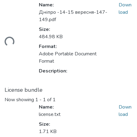
Name:
Down
Дніпро -14-15 вересня-147-
load
149.pdf
Size:
484.98 KB
ding...
Format:
Adobe Portable Document
Format
Description:
License bundle
Now showing
1 - 1 of 1
Name:
Down
license.txt
load
Size:
1.71 KB