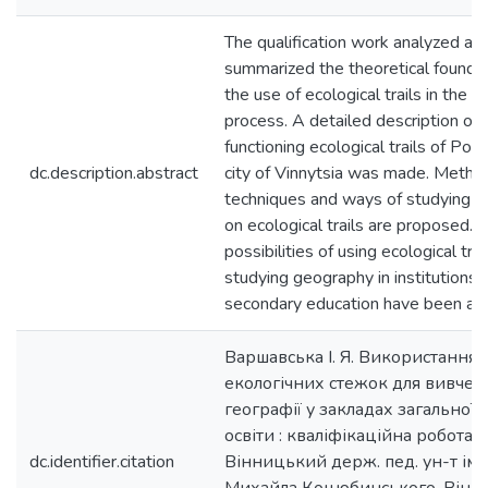
The qualification work analyzed an
summarized the theoretical foundat
the use of ecological trails in the e
process. A detailed description of 
functioning ecological trails of Podi
dc.description.abstract
city of Vinnytsia was made. Method
techniques and ways of studying 
on ecological trails are proposed. 
possibilities of using ecological trai
studying geography in institutions 
secondary education have been ana
Варшавська І. Я. Використання
екологічних стежок для вивчен
географії у закладах загальної 
освіти : кваліфікаційна робота /
dc.identifier.citation
Вінницький держ. пед. ун-т іме