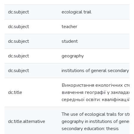
dc.subject
еcological trail
dc.subject
teacher
dc.subject
student
dc.subject
geography
dc.subject
institutions of general secondary e
Використання екологічних сте
dc.title
вивчення географії у закладах 
середньої освіти: кваліфікацій
The use of ecological trails for stu
dc.title.alternative
geography in institutions of genera
secondary education: thesis