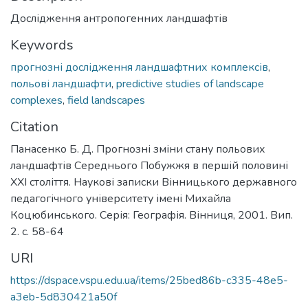
Дослідження антропогенних ландшафтів
Keywords
прогнозні дослідження ландшафтних комплексів
,
польові ландшафти
,
predictive studies of landscape
complexes
,
field landscapes
Citation
Панасенко Б. Д. Прогнозні зміни стану польових
ландшафтів Середнього Побужжя в першій половині
ХХІ століття. Наукові записки Вінницького державного
педагогічного університету імені Михайла
Коцюбинського. Серія: Географія. Вінниця, 2001. Вип.
2. с. 58-64
URI
https://dspace.vspu.edu.ua/items/25bed86b-c335-48e5-
a3eb-5d830421a50f