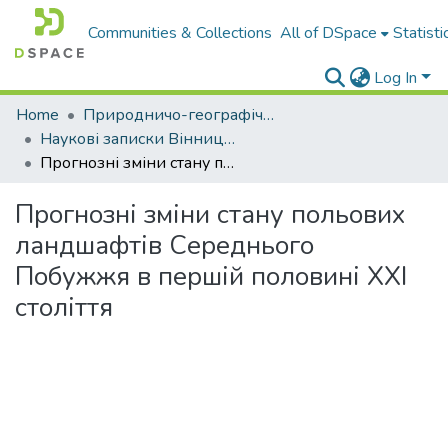
Communities & Collections
All of DSpace
Statisti
Log In
Home
Природничо-географічний факультет
Наукові записки Вінницького державного педагогічного університету імені Михайла Коцюбинського. Серія: Географія
Прогнозні зміни стану польових ландшафтів Середнього Побужжя в першій половині ХХІ століття
Прогнозні зміни стану польових
ландшафтів Середнього
Побужжя в першій половині ХХІ
століття