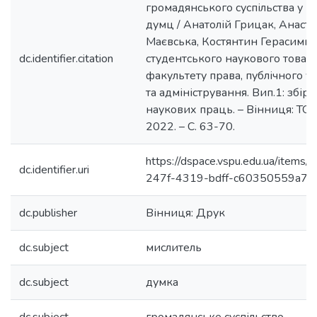
громадянського суспільства у п
думц / Анатолій Грицак, Анаста
Маєвська, Костянтин Герасимюк 
dc.identifier.citation
студентського наукового товар
факультету права, публічного у
та адміністрування. Вип.1: збір
наукових праць. – Вінниця: ТОВ
2022. – С. 63-70.
https://dspace.vspu.edu.ua/items
dc.identifier.uri
247f-4319-bdff-c60350559a77
dc.publisher
Вінниця: Друк
dc.subject
мислитель
dc.subject
думка