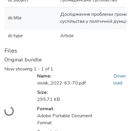
dc.subject
громадянське суспільство
Дослідження проблеми громад
dc.title
суспільства у політичній думці
dc.type
Article
Files
Original bundle
Now showing
1 - 1 of 1
Name:
Down
visnik_2022-63-70.pdf
load
Size:
295.71 KB
Loading...
Format:
Adobe Portable Document
Format