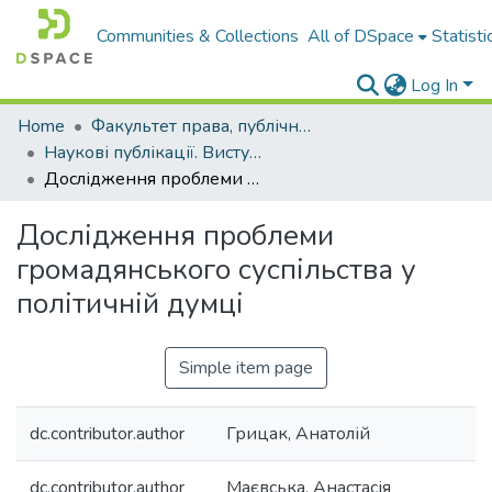
Communities & Collections
All of DSpace
Statisti
Log In
Home
Факультет права, публічного управління і менеджменту
Наукові публікації. Виступи
Дослідження проблеми громадянського суспільства у політичній думці
Дослідження проблеми
громадянського суспільства у
політичній думці
Simple item page
dc.contributor.author
Грицак, Анатолій
dc.contributor.author
Маєвська, Анастасія