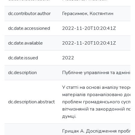
dc.contributor.author
Герасимюк, Костянтин
dc.date.accessioned
2022-11-20T10:20:41Z
dc.date.available
2022-11-20T10:20:41Z
dc.date.issued
2022
dc.description
Публічне управління та адмініс
У статті на основі аналізу теор
матеріалів проаналізовано дос
dc.description.abstract
проблем громадянського суспіл
вітчизняній та закордонній пол
думці.
Грицак А. Дослідження пробл