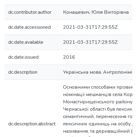
dc.contributor.author
Конашевич, Юлія Вікторівна
dc.date.accessioned
2021-03-31T17:29:55Z
dc.date.available
2021-03-31T17:29:55Z
dc.date.issued
2016
dc.description
Українська мова. Антропоніміка
Основними способами прізвись
номінації мешканців села Кори
Монастирищенського району
Черкаської області був лексико-
семантичний, перенесення гот
dc.description.abstract
лексичних одиниць на особу для
називання, та дериваційний (а