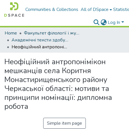
Communities & Collections
All of DSpace
Statisti
Log In
Home
Факультет філології і журналістики ім. М. Стельмаха
Академічні тексти здобувачів вищої освіти
Неофіційний антропонімікон мешканців села Коритня Монастирищенського району Черкаської області: мотиви та принципи номінації: дипломна робота
Неофіційний антропонімікон
мешканців села Коритня
Монастирищенського району
Черкаської області: мотиви та
принципи номінації: дипломна
робота
Simple item page