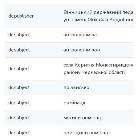
Вінницький державний педаго
dc.publisher
ун-т імені Михайла Коцюбинсь
dc.subject
антропоніміка
dc.subject
антропонімікон
села Коритня Монастирищенсь
dc.subject
району Черкаської області
dc.subject
прізвисько
dc.subject
номінації
dc.subject
мотиви номінації
dc.subject
принципи номінації