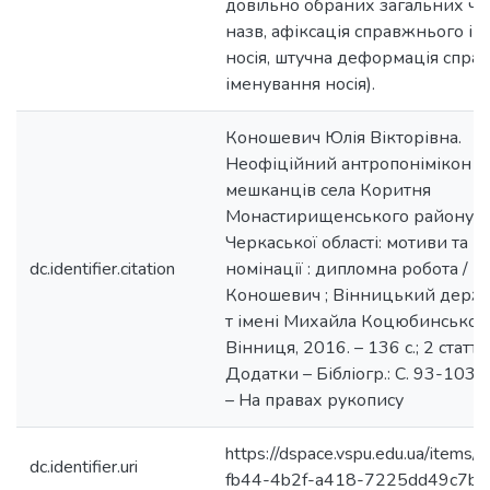
довільно обраних загальних чи
назв, афіксація справжнього і
носія, штучна деформація спра
іменування носія).
Коношевич Юлія Вікторівна.
Неофіційний антропонімікон
мешканців села Коритня
Монастирищенського району
Черкаської області: мотиви та 
dc.identifier.citation
номінації : дипломна робота / Ю.
Коношевич ; Вінницький держ. 
т імені Михайла Коцюбинського
Вінниця, 2016. – 136 с.; 2 статті 
Додатки – Бібліогр.: С. 93-103 (5
– На правах рукопису
https://dspace.vspu.edu.ua/items
dc.identifier.uri
fb44-4b2f-a418-7225dd49c7b3