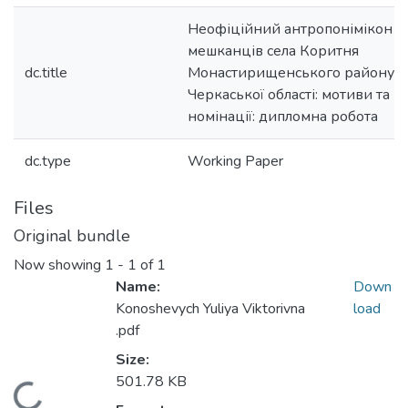
Неофіційний антропонімікон
мешканців села Коритня
dc.title
Монастирищенського району
Черкаської області: мотиви та 
номінації: дипломна робота
dc.type
Working Paper
Files
Original bundle
Now showing
1 - 1 of 1
Name:
Down
Konoshevych Yuliya Viktorivna
load
.pdf
Size:
501.78 KB